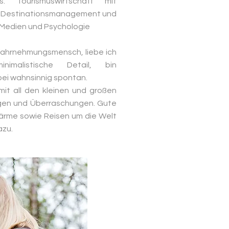
 Tourismuswirtschaft mit
 Destinationsmanagement und
 Medien und Psychologie
Wahrnehmungsmensch, liebe ich
minimalistische
Detail, bin
bei wahnsinnig spontan.
it all den kleinen und großen
gen und Überraschungen.​ Gute
Wärme sowie
Reisen um die Welt
azu.