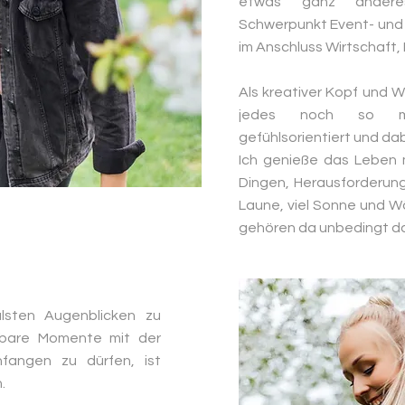
etwas ganz anderes:
Schwerpunkt
Event- und
im Anschluss Wirtschaft,
Als kreativer Kopf und 
jedes noch so
gefühlsorientiert und da
Ich genieße das Leben m
Dingen, Herausforderun
Laune, viel Sonne und 
gehören da unbedingt d
lsten Augenblicken zu
rbare Momente mit der
nfangen zu dürfen, ist
.