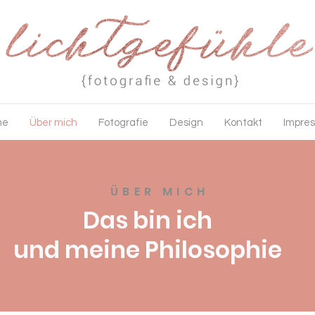
me
Über mich
Fotografie
Design
Kontakt
Impre
ÜBER MIC
H
Das bin ich
und meine Philosophie