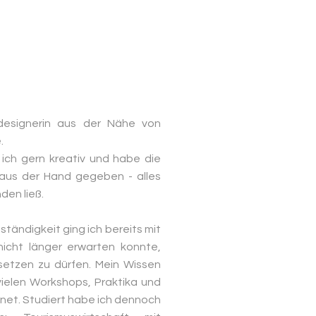
designerin aus der Nähe von
.
 ich gern kreativ und habe die
aus der Hand gegeben - alles
den ließ.
tändigkeit ging ich bereits mit
nicht länger erwarten konnte,
setzen zu dürfen. Mein Wissen
vielen Workshops, Praktika und
net. Studiert habe ich dennoch