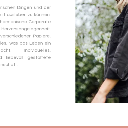
erischen Dingen und der
mit ausleben zu können,
harmonische Corporate
e Herzensangelegenheit.
 verschiedener Papiere,
lles, was das Leben ein
 macht.
Individuelles,
liebevoll gestaltete
enschaft.